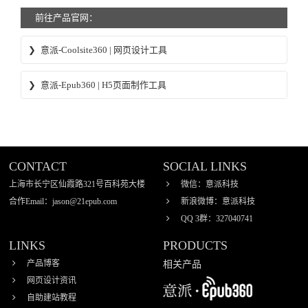
前往产品官网：
意派-Coolsite360 | 网页设计工具
意派Coolsite360-响应式网站_自助建站_微信小程序 设计制作工
意派-Epub360 | H5页面制作工具
具
意派∙Epub360-专业H5页面在线设计制作工具，H5微信邀请函
制作软件
CONTACT
SOCIAL LINKS
上海市长宁区仙霞路321号百科苑大楼
微信：意派科技
合作Email：jason@21epub.com
新浪微博：意派科技
QQ 3群：327040741
LINKS
PRODUCTS
产品博客
相关产品
网页设计资讯
自助建站教程