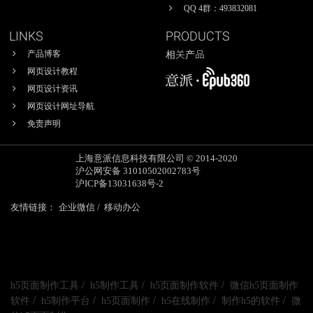
QQ 4群：493832081
LINKS
PRODUCTS
产品博客
相关产品
网页设计教程
网页设计资讯
H5页面制作工具-意
网页设计网址导航
派Epub360
免责声明
上海意派信息科技有限公司 © 2014-2020
沪公网安备 31010502002783号
沪ICP备13031638号-2
友情链接：
企业微信 /
移动办公
/
/
/
h5页面制作工具
h5制作工具
h5页面制作软件
微信h5页面制作
/
/
/
/
/
软件
h5制作平台
h5页面制作
h5在线制作
制作h5的软件
微