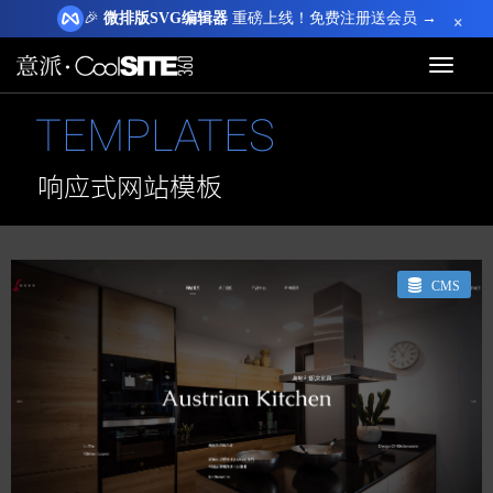
×
🎉
微排版SVG编辑器
重磅上线！免费注册送会员 →
自助建站、响应式网页设计制作工
Toggle
navigat
TEMPLATES
响应式网站模板
CMS
CHENHUI_GT
Designed By：
预览模板