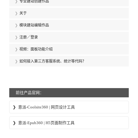
专业建站创建作品
关于
模块建站编辑作品
注册／登录
视频：面板功能介绍
如何接入第三方客服系统、统计等代码？
前往产品官网：
意派-Coolsite360 | 网页设计工具
意派Coolsite360-响应式网站_自助建站_微信小程序 设计制作工
意派-Epub360 | H5页面制作工具
具
意派∙Epub360-专业H5页面在线设计制作工具，H5微信邀请函