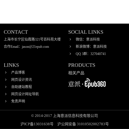
制作软件
CONTACT
SOCIAL LINKS
上海市长宁区仙霞路321号百科苑大楼
微信：意派科技
合作Email：jason@21epub.com
新浪微博：意派科技
QQ 3群：327040741
LINKS
PRODUCTS
产品博客
相关产品
网页设计资讯
自助建站教程
网页设计网址导航
意派∙Epub360-专业H5
页面在线设计制作工
免责声明
具，H5微信邀请函制
作软件
© 2014-2017 上海意派信息科技有限公司
沪ICP备13031638号
沪公网安备 31010502002783号