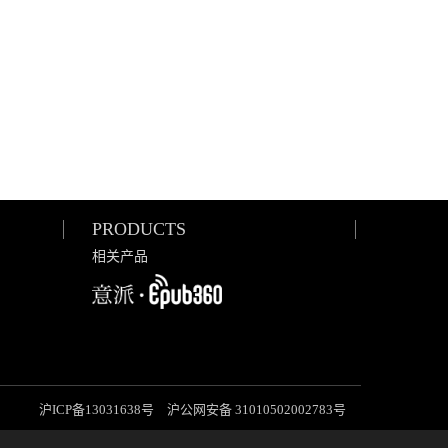
PRODUCTS
相关产品
意派∙Epub360-专业H5
页面在线设计制作工
具，H5微信邀请函制
作软件
沪ICP备13031638号
沪公网安备 31010502002783号