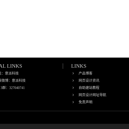
AL LINKS
LINKS
信：意派科技
产品博客
浪微博：意派科技
网页设计资讯
 3群：327040741
自助建站教程
网页设计网址导航
免责声明