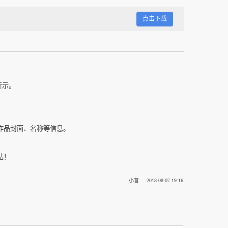
点击下载
所示。
作品封面、名称等信息。
站！
小普
2018-08-07 19:16
！