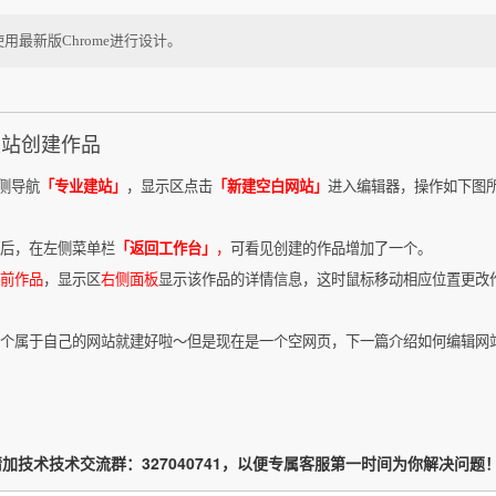
议使用最新版Chrome进行设计。
建站创建作品
侧导航
「专业建站」
，显示区点击
「新建空白网站」
进入编辑器，操作如下图
后，在左侧菜单栏
「返回工作台」
，
可看见创建的作品增加了一个。
前作品
，显示区
右侧面板
显示该作品的详情信息，这时鼠标移动相应位置更改
个属于自己的网站就建好啦～但是现在是一个空网页，下一篇介绍如何编辑网
加技术技术交流群：327040741，以便专属客服第一时间为你解决问题