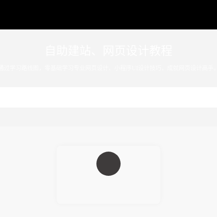
设计教程_网页设计资讯 意派Coolsite360
自助建站、网页设计教程
通过学习路线图，零基础学习专业网页设计、小程序UI设计技巧，成就网页设计高手
专业建站工具